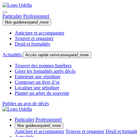
Particulier
Professionnel
Nos guides
expand_more
Anticiper et accompagner
Trouver et organiser
Deuil et formalités
Actualités
Accès rapide services
expand_more
Trouver des pompes funèbres
Gérer les formalités après décès
Entretenir une sépulture
Composer un livre d’or
Localiser une sépulture
Planter un arbre du souvenir
Publier un avis de décès
Particulier
Professionnel
Nos guides
expand_more
Anticiper et accompagner
Trouver et organiser
Deuil et formali
Actualités