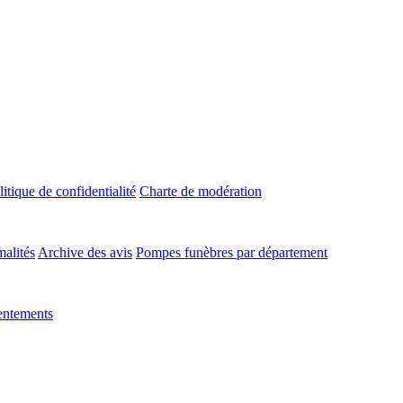
litique de confidentialité
Charte de modération
malités
Archive des avis
Pompes funèbres par département
entements