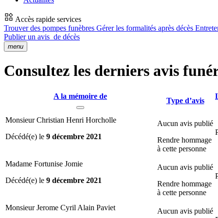
Accès rapide services
Trouver des pompes funèbres
Gérer les formalités après décès
Entrete
Publier un avis
de décès
menu
Consultez les derniers avis funér
A la mémoire de
Type d’avis
Monsieur Christian Henri Horcholle
Aucun avis publié
Décédé(e) le
9 décembre 2021
Rendre hommage
à cette personne
Madame Fortunise Jomie
Aucun avis publié
Décédé(e) le
9 décembre 2021
Rendre hommage
à cette personne
Monsieur Jerome Cyril Alain Paviet
Aucun avis publié