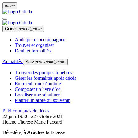
menu
Guides
expand_more
Anticiper et accompagner
Trouver et organiser
Deuil et formalités
Actualités
Services
expand_more
Trouver des pompes funèbres
Gérer les formalités après décès
Entretenir une sépulture
Composer un livre d’or
Localiser une sépulture
Planter un arbre du souvenir
Publier un avis de décès
22 juin 1930 - 22 octobre 2021
Helene Therese Marie Paccard
Décédé(e) à
Arâches-la-Frasse