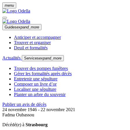
menu
Guides
expand_more
Anticiper et accompagner
Trouver et organiser
Deuil et formalités
Actualités
Services
expand_more
Trouver des pompes funèbres
Gérer les formalités après décès
Entretenir une sépulture
Composer un livre d’or
Localiser une sépulture
Planter un arbre du souvenir
Publier un avis de décès
24 novembre 1946 - 22 novembre 2021
Fadma Oubassou
Décédé(e) à
Strasbourg