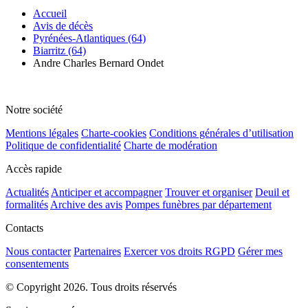
Accueil
Avis de décès
Pyrénées-Atlantiques (64)
Biarritz (64)
Andre Charles Bernard Ondet
Notre société
Mentions légales
Charte-cookies
Conditions générales d’utilisation
Politique de confidentialité
Charte de modération
Accès rapide
Actualités
Anticiper et accompagner
Trouver et organiser
Deuil et
formalités
Archive des avis
Pompes funèbres par département
Contacts
Nous contacter
Partenaires
Exercer vos droits RGPD
Gérer mes
consentements
© Copyright 2026. Tous droits réservés