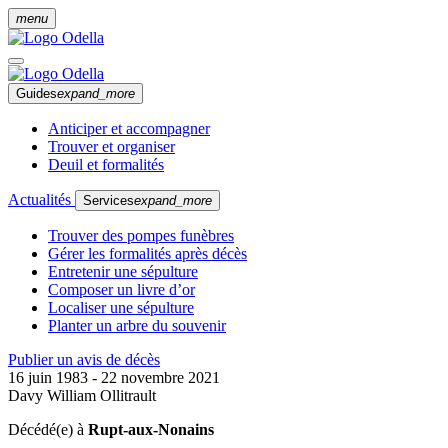
menu
Guides
expand_more
Anticiper et accompagner
Trouver et organiser
Deuil et formalités
Actualités
Services
expand_more
Trouver des pompes funèbres
Gérer les formalités après décès
Entretenir une sépulture
Composer un livre d’or
Localiser une sépulture
Planter un arbre du souvenir
Publier un avis de décès
16 juin 1983 - 22 novembre 2021
Davy William Ollitrault
Décédé(e) à
Rupt-aux-Nonains