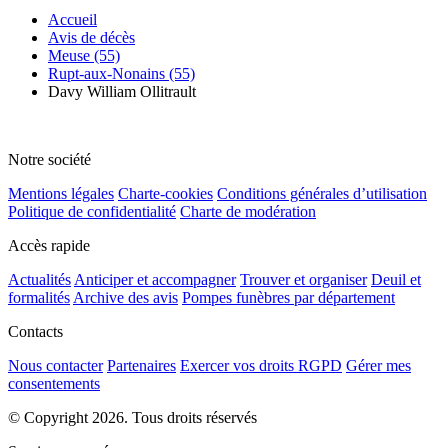
Accueil
Avis de décès
Meuse (55)
Rupt-aux-Nonains (55)
Davy William Ollitrault
Notre société
Mentions légales
Charte-cookies
Conditions générales d’utilisation
Politique de confidentialité
Charte de modération
Accès rapide
Actualités
Anticiper et accompagner
Trouver et organiser
Deuil et
formalités
Archive des avis
Pompes funèbres par département
Contacts
Nous contacter
Partenaires
Exercer vos droits RGPD
Gérer mes
consentements
© Copyright 2026. Tous droits réservés