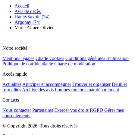
Accueil
Avis de décès
Haute-Savoie (74)
Argonay (74)
Marie Aimee Olivier
Notre société
Mentions légales
Charte-cookies
Conditions générales d’utilisation
Politique de confidentialité
Charte de modération
Accès rapide
Actualités
Anticiper et accompagner
Trouver et organiser
Deuil et
formalités
Archive des avis
Pompes funèbres par département
Contacts
Nous contacter
Partenaires
Exercer vos droits RGPD
Gérer mes
consentements
© Copyright 2026. Tous droits réservés