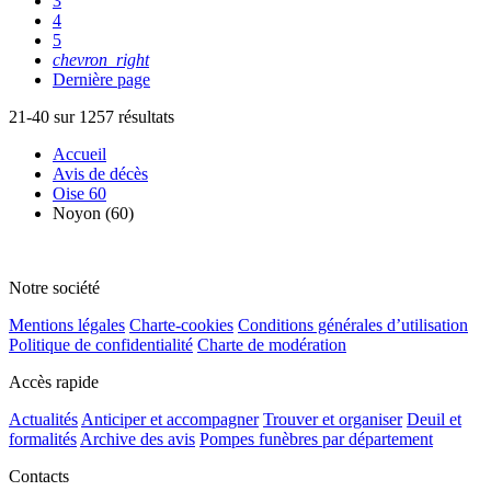
3
4
5
chevron_right
Dernière page
21-40 sur 1257 résultats
Accueil
Avis de décès
Oise 60
Noyon (60)
Notre société
Mentions légales
Charte-cookies
Conditions générales d’utilisation
Politique de confidentialité
Charte de modération
Accès rapide
Actualités
Anticiper et accompagner
Trouver et organiser
Deuil et
formalités
Archive des avis
Pompes funèbres par département
Contacts