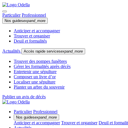
Particulier
Professionnel
Nos guides
expand_more
Anticiper et accompagner
Trouver et organiser
Deuil et formalités
Actualités
Accès rapide services
expand_more
Trouver des pompes funèbres
Gérer les formalités après décès
Entretenir une sépulture
Composer un livre d’or
Localiser une sépulture
Planter un arbre du souvenir
Publier un avis de décès
Particulier
Professionnel
Nos guides
expand_more
Anticiper et accompagner
Trouver et organiser
Deuil et formali
Actualités