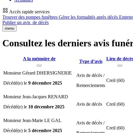
Accès rapide services
Trouver des pompes funèbres
Gérer les formalités après décès
Entrete
Publier un avis
de décès
menu
Consultez les derniers avis funér
A la mémoire de
Lieu de décè
Type d’avis
Monsieur Gérard DHERSIGNERIE
Avis de décès /
Creil (60)
Décédé(e) le
9 décembre 2025
Remerciements
Monsieur Jean-Jacques RENARD
Avis de décès
Creil (60)
Décédé(e) le
10 décembre 2025
Monsieur Jean-Marie LE GAL
Avis de décès /
Creil (60)
Décédé(e) le
5 décembre 2025
Remerciements