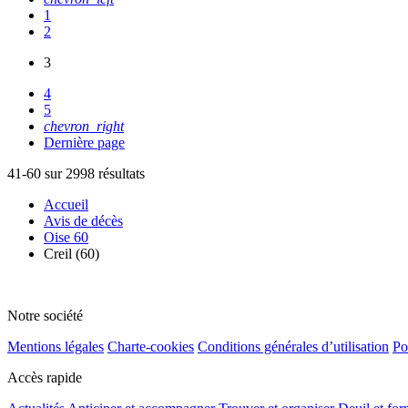
1
2
3
4
5
chevron_right
Dernière page
41-60 sur 2998 résultats
Accueil
Avis de décès
Oise 60
Creil (60)
Notre société
Mentions légales
Charte-cookies
Conditions générales d’utilisation
Po
Accès rapide