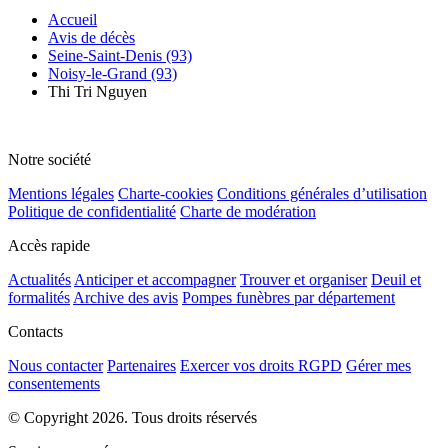
Accueil
Avis de décès
Seine-Saint-Denis (93)
Noisy-le-Grand (93)
Thi Tri Nguyen
Notre société
Mentions légales
Charte-cookies
Conditions générales d’utilisation
Politique de confidentialité
Charte de modération
Accès rapide
Actualités
Anticiper et accompagner
Trouver et organiser
Deuil et
formalités
Archive des avis
Pompes funèbres par département
Contacts
Nous contacter
Partenaires
Exercer vos droits RGPD
Gérer mes
consentements
© Copyright 2026. Tous droits réservés