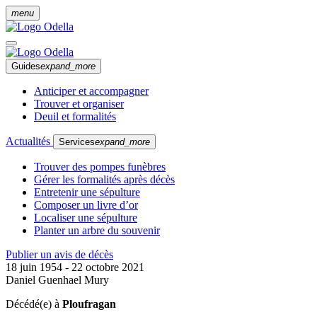
menu
Guides
expand_more
Anticiper et accompagner
Trouver et organiser
Deuil et formalités
Actualités
Services
expand_more
Trouver des pompes funèbres
Gérer les formalités après décès
Entretenir une sépulture
Composer un livre d’or
Localiser une sépulture
Planter un arbre du souvenir
Publier un avis de décès
18 juin 1954 - 22 octobre 2021
Daniel Guenhael Mury
Décédé(e) à
Ploufragan