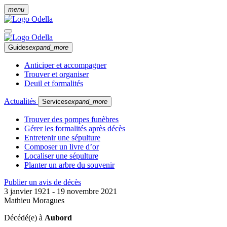
menu
Guides
expand_more
Anticiper et accompagner
Trouver et organiser
Deuil et formalités
Actualités
Services
expand_more
Trouver des pompes funèbres
Gérer les formalités après décès
Entretenir une sépulture
Composer un livre d’or
Localiser une sépulture
Planter un arbre du souvenir
Publier un avis de décès
3 janvier 1921 - 19 novembre 2021
Mathieu Moragues
Décédé(e) à
Aubord