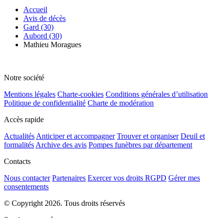
Accueil
Avis de décès
Gard (30)
Aubord (30)
Mathieu Moragues
Notre société
Mentions légales
Charte-cookies
Conditions générales d’utilisation
Politique de confidentialité
Charte de modération
Accès rapide
Actualités
Anticiper et accompagner
Trouver et organiser
Deuil et
formalités
Archive des avis
Pompes funèbres par département
Contacts
Nous contacter
Partenaires
Exercer vos droits RGPD
Gérer mes
consentements
© Copyright 2026. Tous droits réservés