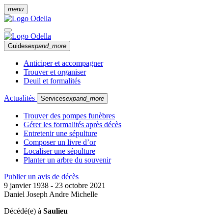
menu
Guides
expand_more
Anticiper et accompagner
Trouver et organiser
Deuil et formalités
Actualités
Services
expand_more
Trouver des pompes funèbres
Gérer les formalités après décès
Entretenir une sépulture
Composer un livre d’or
Localiser une sépulture
Planter un arbre du souvenir
Publier un avis de décès
9 janvier 1938 - 23 octobre 2021
Daniel Joseph Andre Michelle
Décédé(e) à
Saulieu