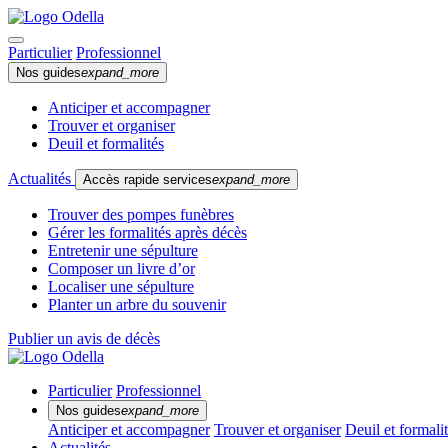
Particulier
Professionnel
Nos guides
expand_more
Anticiper et accompagner
Trouver et organiser
Deuil et formalités
Actualités
Accès rapide services
expand_more
Trouver des pompes funèbres
Gérer les formalités après décès
Entretenir une sépulture
Composer un livre d’or
Localiser une sépulture
Planter un arbre du souvenir
Publier un avis de décès
Particulier
Professionnel
Nos guides
expand_more
Anticiper et accompagner
Trouver et organiser
Deuil et formali
Actualités