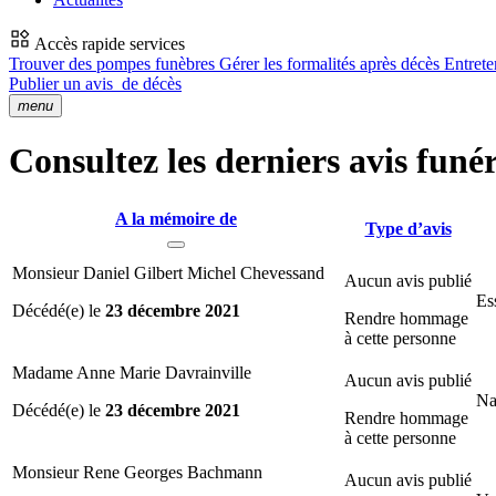
Accès rapide services
Trouver des pompes funèbres
Gérer les formalités après décès
Entrete
Publier un avis
de décès
menu
Consultez les derniers avis funé
A la mémoire de
Type d’avis
Monsieur Daniel Gilbert Michel Chevessand
Aucun avis publié
Es
Décédé(e) le
23 décembre 2021
Rendre hommage
à cette personne
Madame Anne Marie Davrainville
Aucun avis publié
Na
Décédé(e) le
23 décembre 2021
Rendre hommage
à cette personne
Monsieur Rene Georges Bachmann
Aucun avis publié