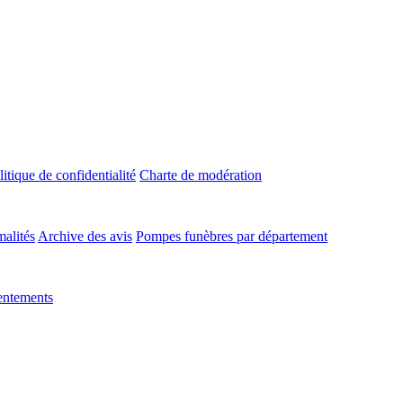
litique de confidentialité
Charte de modération
malités
Archive des avis
Pompes funèbres par département
entements