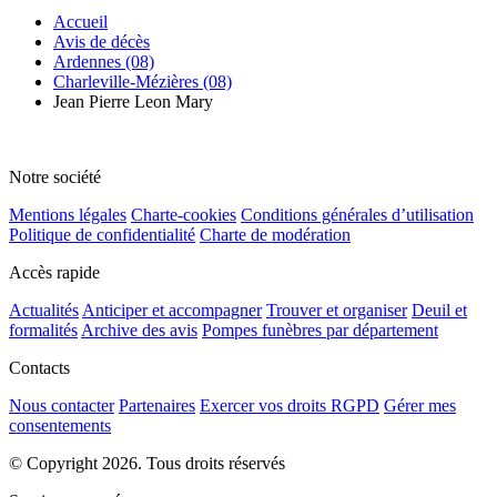
Accueil
Avis de décès
Ardennes (08)
Charleville-Mézières (08)
Jean Pierre Leon Mary
Notre société
Mentions légales
Charte-cookies
Conditions générales d’utilisation
Politique de confidentialité
Charte de modération
Accès rapide
Actualités
Anticiper et accompagner
Trouver et organiser
Deuil et
formalités
Archive des avis
Pompes funèbres par département
Contacts
Nous contacter
Partenaires
Exercer vos droits RGPD
Gérer mes
consentements
© Copyright 2026. Tous droits réservés