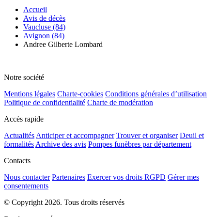
Accueil
Avis de décès
Vaucluse (84)
Avignon (84)
Andree Gilberte Lombard
Notre société
Mentions légales
Charte-cookies
Conditions générales d’utilisation
Politique de confidentialité
Charte de modération
Accès rapide
Actualités
Anticiper et accompagner
Trouver et organiser
Deuil et
formalités
Archive des avis
Pompes funèbres par département
Contacts
Nous contacter
Partenaires
Exercer vos droits RGPD
Gérer mes
consentements
© Copyright 2026. Tous droits réservés