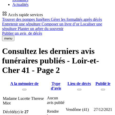
Actualités
Accès rapide services
Trouver des pompes funèbres
Gérer les formalités après décès
Entretenir une sépulture
Composer un livre d’or
Localiser une
sépulture
Planter un arbre du souvenir
Publier un avis
de décès
menu
Consultez les derniers avis
funéraires publiés - Loir-et-
Cher 41 - Page 2
A la mémoire de
Type
Lieu de décès
Publié le
d’avis
Aucun
Madame Lucette Therese
avis publié
Miot
Vendôme (41)
27/12/2021
Rendre
Décédé(e) le
27