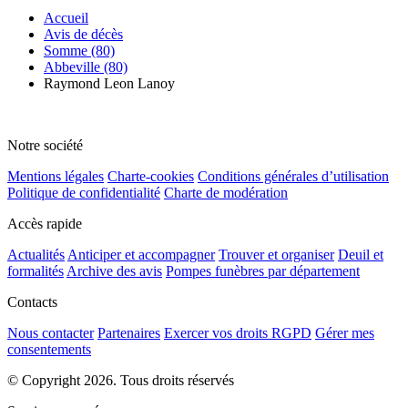
Accueil
Avis de décès
Somme (80)
Abbeville (80)
Raymond Leon Lanoy
Notre société
Mentions légales
Charte-cookies
Conditions générales d’utilisation
Politique de confidentialité
Charte de modération
Accès rapide
Actualités
Anticiper et accompagner
Trouver et organiser
Deuil et
formalités
Archive des avis
Pompes funèbres par département
Contacts
Nous contacter
Partenaires
Exercer vos droits RGPD
Gérer mes
consentements
© Copyright 2026. Tous droits réservés