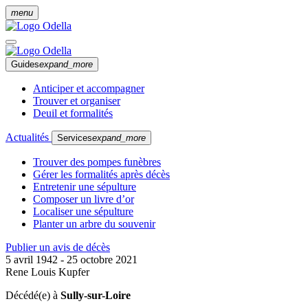
menu
Guides
expand_more
Anticiper et accompagner
Trouver et organiser
Deuil et formalités
Actualités
Services
expand_more
Trouver des pompes funèbres
Gérer les formalités après décès
Entretenir une sépulture
Composer un livre d’or
Localiser une sépulture
Planter un arbre du souvenir
Publier un avis de décès
5 avril 1942 - 25 octobre 2021
Rene Louis Kupfer
Décédé(e) à
Sully-sur-Loire