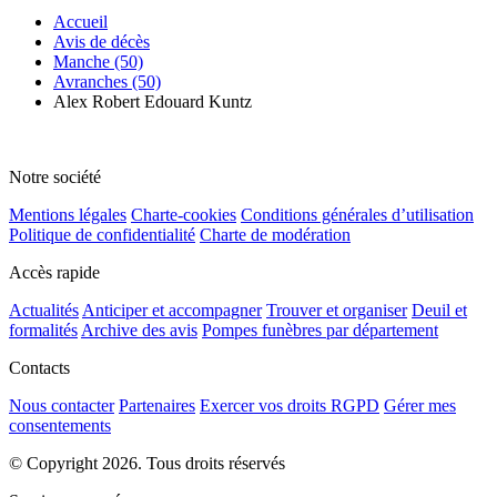
Accueil
Avis de décès
Manche (50)
Avranches (50)
Alex Robert Edouard Kuntz
Notre société
Mentions légales
Charte-cookies
Conditions générales d’utilisation
Politique de confidentialité
Charte de modération
Accès rapide
Actualités
Anticiper et accompagner
Trouver et organiser
Deuil et
formalités
Archive des avis
Pompes funèbres par département
Contacts
Nous contacter
Partenaires
Exercer vos droits RGPD
Gérer mes
consentements
© Copyright 2026. Tous droits réservés