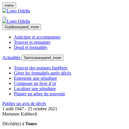
menu
Guides
expand_more
Anticiper et accompagner
Trouver et organiser
Deuil et formalités
Actualités
Services
expand_more
Trouver des pompes funèbres
Gérer les formalités après décès
Entretenir une sépulture
Composer un livre d’or
Localiser une sépulture
Planter un arbre du souvenir
Publier un avis de décès
1 août 1947 - 25 octobre 2021
Marianne Kabbech
Décédé(e) à
Tours