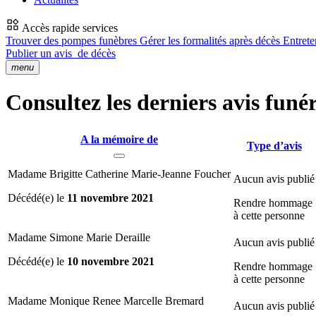
Accès rapide services
Trouver des pompes funèbres
Gérer les formalités après décès
Entrete
Publier un avis
de décès
menu
Consultez les derniers avis funér
A la mémoire de
Type d’avis
Madame Brigitte Catherine Marie-Jeanne Foucher
Aucun avis publié
Décédé(e) le
11 novembre 2021
Rendre hommage
à cette personne
Madame Simone Marie Deraille
Aucun avis publié
Décédé(e) le
10 novembre 2021
Rendre hommage
à cette personne
Madame Monique Renee Marcelle Bremard
Aucun avis publié