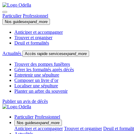
Particulier
Professionnel
Nos guides
expand_more
Anticiper et accompagner
Trouver et organiser
Deuil et formalités
Actualités
Accès rapide services
expand_more
Trouver des pompes funèbres
Gérer les formalités après décès
Entretenir une sépulture
Composer un livre d’or
Localiser une sépulture
Planter un arbre du souvenir
Publier un avis de décès
Particulier
Professionnel
Nos guides
expand_more
Anticiper et accompagner
Trouver et organiser
Deuil et formali
Actualités