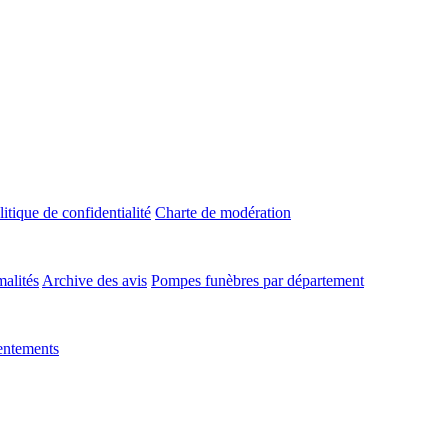
litique de confidentialité
Charte de modération
malités
Archive des avis
Pompes funèbres par département
entements