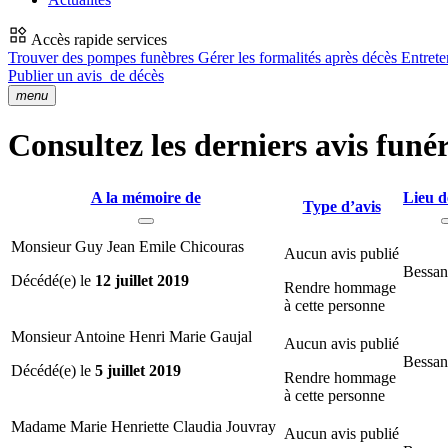
Accès rapide services
Trouver des pompes funèbres
Gérer les formalités après décès
Entrete
Publier un avis
de décès
menu
Consultez les derniers avis funér
A la mémoire de
Lieu d
Type d’avis
Monsieur Guy Jean Emile Chicouras
Aucun avis publié
Bessan
Décédé(e) le
12 juillet 2019
Rendre hommage
à cette personne
Monsieur Antoine Henri Marie Gaujal
Aucun avis publié
Bessan
Décédé(e) le
5 juillet 2019
Rendre hommage
à cette personne
Madame Marie Henriette Claudia Jouvray
Aucun avis publié