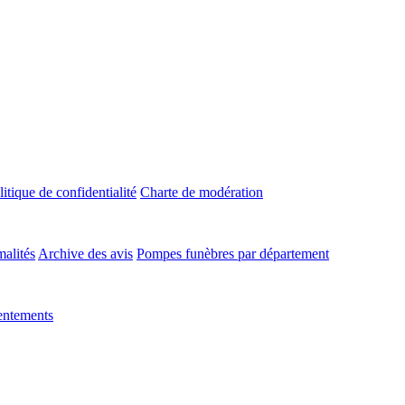
litique de confidentialité
Charte de modération
malités
Archive des avis
Pompes funèbres par département
entements