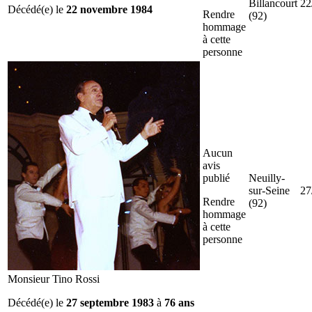
Billancourt
22
Décédé(e) le
22 novembre 1984
Rendre
(92)
hommage
à cette
personne
Aucun
avis
publié
Neuilly-
sur-Seine
27
Rendre
(92)
hommage
à cette
personne
Monsieur Tino Rossi
Décédé(e) le
27 septembre 1983
à
76 ans