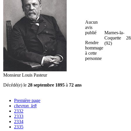
Aucun
avis
publié
Marnes-la-
Coquette
28
Rendre
(92)
hommage
à cette
personne
Monsieur Louis Pasteur
Décédé(e) le
28 septembre 1895
à
72 ans
Première page
chevron_left
2332
2333
2334
2335