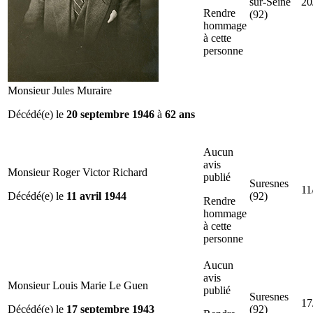
sur-Seine
20
Rendre
(92)
hommage
à cette
personne
Monsieur Jules Muraire
Décédé(e) le
20 septembre 1946
à
62 ans
Aucun
avis
Monsieur Roger Victor Richard
publié
Suresnes
11
Décédé(e) le
11 avril 1944
(92)
Rendre
hommage
à cette
personne
Aucun
avis
Monsieur Louis Marie Le Guen
publié
Suresnes
17
Décédé(e) le
17 septembre 1943
(92)