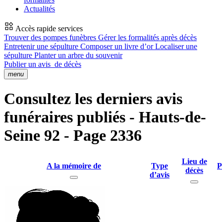
Actualités
Accès rapide services
Trouver des pompes funèbres
Gérer les formalités après décès
Entretenir une sépulture
Composer un livre d’or
Localiser une
sépulture
Planter un arbre du souvenir
Publier un avis
de décès
menu
Consultez les derniers avis
funéraires publiés - Hauts-de-
Seine 92 - Page 2336
Lieu de
A la mémoire de
Type
P
décès
d’avis