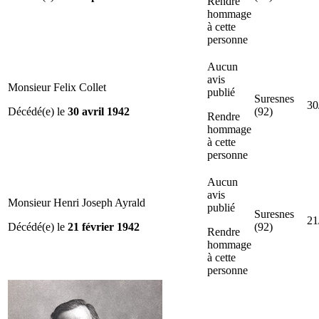
Rendre
hommage
à cette
personne
Aucun
avis
Monsieur Felix Collet
publié
Suresnes
30
Décédé(e) le
30 avril 1942
(92)
Rendre
hommage
à cette
personne
Aucun
avis
Monsieur Henri Joseph Ayrald
publié
Suresnes
21
Décédé(e) le
21 février 1942
(92)
Rendre
hommage
à cette
personne