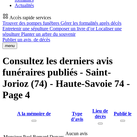
Actualités
Accès rapide services
Trouver des pompes funèbres
Gérer les formalités après décès
Entretenir une sépulture
Composer un livre d’or
Localiser une
sépulture
Planter un arbre du souvenir
Publier un avis
de décès
menu
Consultez les derniers avis
funéraires publiés - Saint-
Jorioz (74) - Haute-Savoie 74 -
Page 4
Lieu de
A la mémoire de
Type
Publié le
décès
d’avis
Aucun avis
Monsieur Paul Bernard Duparc