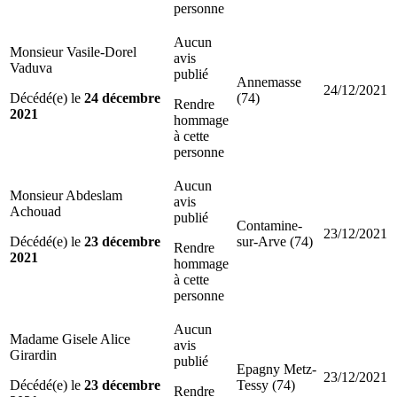
personne
Aucun
Monsieur Vasile-Dorel
avis
Vaduva
publié
Annemasse
24/12/2021
Décédé(e) le
24 décembre
(74)
Rendre
2021
hommage
à cette
personne
Aucun
Monsieur Abdeslam
avis
Achouad
publié
Contamine-
23/12/2021
Décédé(e) le
23 décembre
sur-Arve (74)
Rendre
2021
hommage
à cette
personne
Aucun
Madame Gisele Alice
avis
Girardin
publié
Epagny Metz-
23/12/2021
Décédé(e) le
23 décembre
Tessy (74)
Rendre