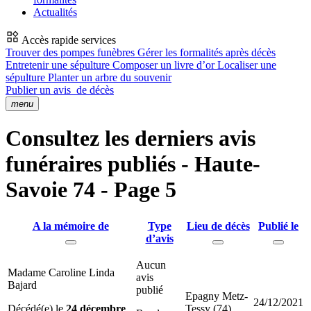
Actualités
Accès rapide services
Trouver des pompes funèbres
Gérer les formalités après décès
Entretenir une sépulture
Composer un livre d’or
Localiser une
sépulture
Planter un arbre du souvenir
Publier un avis
de décès
menu
Consultez les derniers avis
funéraires publiés - Haute-
Savoie 74 - Page 5
A la mémoire de
Type
Lieu de décès
Publié le
d’avis
Aucun
Madame Caroline Linda
avis
Bajard
publié
Epagny Metz-
24/12/2021
Décédé(e) le
24 décembre
Tessy (74)