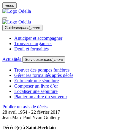
menu
Guides
expand_more
Anticiper et accompagner
Trouver et organiser
Deuil et formalités
Actualités
Services
expand_more
Trouver des pompes funèbres
Gérer les formalités après décès
Entretenir une sépulture
Composer un livre d’or
Localiser une sépulture
Planter un arbre du souvenir
Publier un avis de décès
28 avril 1954 - 22 février 2017
Jean-Marc Paul Yvon Guitteny
Décédé(e) à
Saint-Herblain