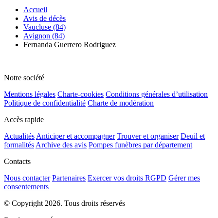
Accueil
Avis de décès
Vaucluse (84)
Avignon (84)
Fernanda Guerrero Rodriguez
Notre société
Mentions légales
Charte-cookies
Conditions générales d’utilisation
Politique de confidentialité
Charte de modération
Accès rapide
Actualités
Anticiper et accompagner
Trouver et organiser
Deuil et
formalités
Archive des avis
Pompes funèbres par département
Contacts
Nous contacter
Partenaires
Exercer vos droits RGPD
Gérer mes
consentements
© Copyright 2026. Tous droits réservés