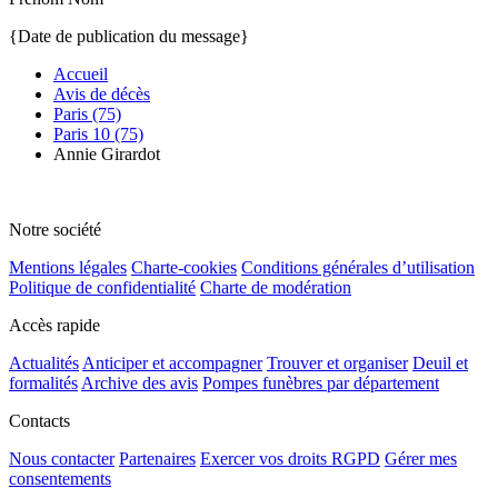
{Date de publication du message}
Accueil
Avis de décès
Paris (75)
Paris 10 (75)
Annie Girardot
Notre société
Mentions légales
Charte-cookies
Conditions générales d’utilisation
Politique de confidentialité
Charte de modération
Accès rapide
Actualités
Anticiper et accompagner
Trouver et organiser
Deuil et
formalités
Archive des avis
Pompes funèbres par département
Contacts
Nous contacter
Partenaires
Exercer vos droits RGPD
Gérer mes
consentements