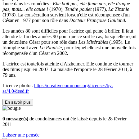
lance dans les comédies :
Elle boit pas, elle fume pas, elle drague
pas, mais... elle cause !
(1970),
Tendre poulet
(1977),
La Zizanie
(1978). La consécration survient lorsqu'elle est récompensée d'un
César en 1977 pour son rôle dans
Docteur Françoise Gailland.
Les années 80 sont difficiles pour l'actrice qui peine à briller. Il faut
attendre la fin des années 90 pour que ce soit le cas, lorsqu'elle reçoit
un deuxième César pour son rôle dans
Les Misérables
(1995). Le
triomphe suit avec
La Pianiste,
pour lequel elle est une nouvelle fois
récompensée d'un César en 2002
.
L'actrice est toutefois atteinte d'Alzheimer. Elle continue de tourner
des films jusqu'en 2007. La maladie l'emporte le 28 février 2011, à
79 ans.
Licence photo :
https://creativecommons.org/licenses/by-
sa/4.0/deed.fr
En savoir plus
0 message(s)
de condoléances ont été laissé depuis le 28 février
2011
Laisser une pensée