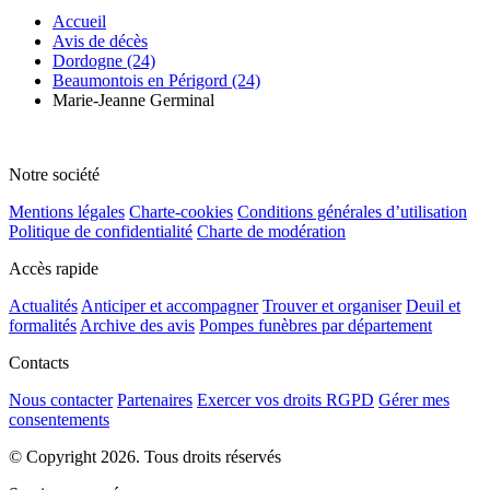
Accueil
Avis de décès
Dordogne (24)
Beaumontois en Périgord (24)
Marie-Jeanne Germinal
Notre société
Mentions légales
Charte-cookies
Conditions générales d’utilisation
Politique de confidentialité
Charte de modération
Accès rapide
Actualités
Anticiper et accompagner
Trouver et organiser
Deuil et
formalités
Archive des avis
Pompes funèbres par département
Contacts
Nous contacter
Partenaires
Exercer vos droits RGPD
Gérer mes
consentements
© Copyright 2026. Tous droits réservés