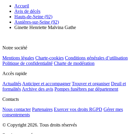
Accueil
Avis de décès
Hauts-de-Seine (92)
Asnières-sur-Seine (92)
Ginette Henriette Malvina Gathe
Notre société
Mentions légales
Charte-cookies
Conditions générales d’utilisation
Politique de confidentialité
Charte de modération
Accès rapide
Actualités
Anticiper et accompagner
Trouver et organiser
Deuil et
formalités
Archive des avis
Pompes funèbres par département
Contacts
Nous contacter
Partenaires
Exercer vos droits RGPD
Gérer mes
consentements
© Copyright 2026. Tous droits réservés