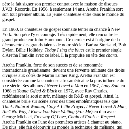
père la fait signer son premier contrat avec la maison de disques
J.V.B. Records. En 1956, à seulement 14 ans, Aretha Franklin sort
son tout premier album. La jeune chanteuse entre dans le monde du
gospel.
En 1960, la chanteuse de gospel souhaite tenter sa chance à New
York. Son père l'y encourage. Très rapidement, elle rencontre le
grand producteur John Hammond. Ce dernier est à l'origine de la
découverte des grands talents de notre siècle : Barbra Streisand, Bob
Dylan, Billie Holliday.
Today I sing the blues
est le premier single
d'Aretha Franklin avec ce label. Il la propulse en tête des
charts
.
Aretha Franklin, forte de son succès et de sa renommée
internationale grandissante, devient une fervente militante des droits
civiques aux côtés de Martin Luther King. Aretha Franklin est
considérée comme la chanteuse afro-américaine la plus influente du
xxe siècle. Ses albums
I Never Loved a Man
en 1967,
Lady Sou
l en
1968 et
Young Gifted & Black
en 1972, avec Ray Charles,
redéfinissent la
soul music,
mêlange de R&B et gospel. Ainsi, la
chanteuse brille sur scène avec des titres emblématiques tels que
Think
,
Natural Woman
,
I Say A Little Prayer
,
I Never Loved A Man,
Ain't No Way, I Knew You Were Waiting (For Me)
en duo avec
George Michael,
Freeway Of Love
,
Chain of Fools
et
Respect
.
Aretha Franklin est l'une des premières artistes à chanter au piano.
De plus, elle fait découvrir au monde la technique du mélisme, qui