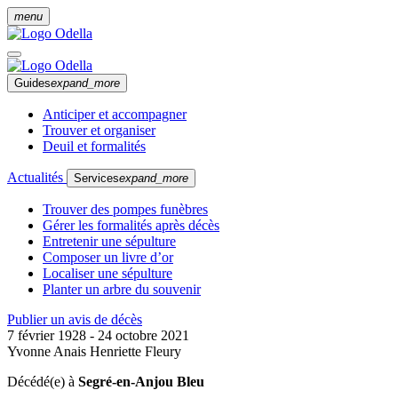
menu
Guides
expand_more
Anticiper et accompagner
Trouver et organiser
Deuil et formalités
Actualités
Services
expand_more
Trouver des pompes funèbres
Gérer les formalités après décès
Entretenir une sépulture
Composer un livre d’or
Localiser une sépulture
Planter un arbre du souvenir
Publier un avis de décès
7 février 1928 - 24 octobre 2021
Yvonne Anais Henriette Fleury
Décédé(e) à
Segré-en-Anjou Bleu