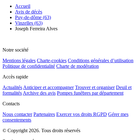
Accueil
Avis de décès
Puy-de-dôme (63)
Vinzelles (63)
Joseph Ferreira Alves
Notre société
Mentions légales
Charte-cookies
Conditions générales d’utilisation
Politique de confidentialité
Charte de modération
Accès rapide
Actualités
Anticiper et accompagner
Trouver et organiser
Deuil et
formalités
Archive des avis
Pompes funèbres par département
Contacts
Nous contacter
Partenaires
Exercer vos droits RGPD
Gérer mes
consentements
© Copyright 2026. Tous droits réservés