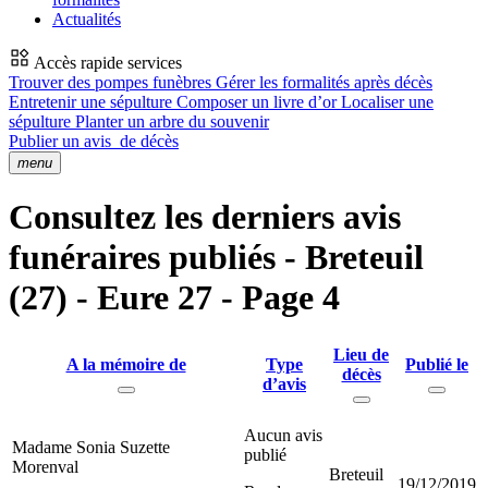
Actualités
Accès rapide services
Trouver des pompes funèbres
Gérer les formalités après décès
Entretenir une sépulture
Composer un livre d’or
Localiser une
sépulture
Planter un arbre du souvenir
Publier un avis
de décès
menu
Consultez les derniers avis
funéraires publiés - Breteuil
(27) - Eure 27 - Page 4
Lieu de
A la mémoire de
Type
Publié le
décès
d’avis
Aucun avis
Madame Sonia Suzette
publié
Morenval
Breteuil
19/12/2019