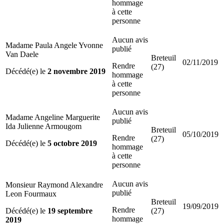
hommage
à cette
personne
Aucun avis
Madame Paula Angele Yvonne
publié
Van Daele
Breteuil
02/11/2019
Rendre
(27)
Décédé(e) le
2 novembre 2019
hommage
à cette
personne
Aucun avis
Madame Angeline Marguerite
publié
Ida Julienne Armougom
Breteuil
05/10/2019
Rendre
(27)
Décédé(e) le
5 octobre 2019
hommage
à cette
personne
Aucun avis
Monsieur Raymond Alexandre
publié
Leon Fourmaux
Breteuil
19/09/2019
Rendre
Décédé(e) le
19 septembre
(27)
hommage
2019