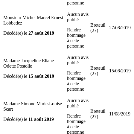
personne
Aucun avis
Monsieur Michel Marcel Ernest
publié
Lobbedez
Breteuil
27/08/2019
Rendre
(27)
Décédé(e) le
27 août 2019
hommage
à cette
personne
Aucun avis
Madame Jacqueline Eliane
publié
Odette Postolle
Breteuil
15/08/2019
Rendre
(27)
Décédé(e) le
15 août 2019
hommage
à cette
personne
Aucun avis
Madame Simone Marie-Louise
publié
Scart
Breteuil
11/08/2019
Rendre
(27)
Décédé(e) le
11 août 2019
hommage
à cette
personne