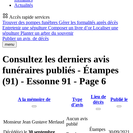
Actualités
Accès rapide services
Trouver des pompes funèbres
Gérer les formalités après décès
Entretenir une sépulture
Composer un livre d’or
Localiser une
sépulture
Planter un arbre du souvenir
Publier un avis
de décès
menu
Consultez les derniers avis
funéraires publiés - Étampes
(91) - Essonne 91 - Page 6
Lieu de
A la mémoire de
Type
Publié le
décès
d’avis
Aucun avis
Monsieur Jean Gustave Merlaud
publié
Étampes
Décédé(e) le
30 septembre
30/09/2021