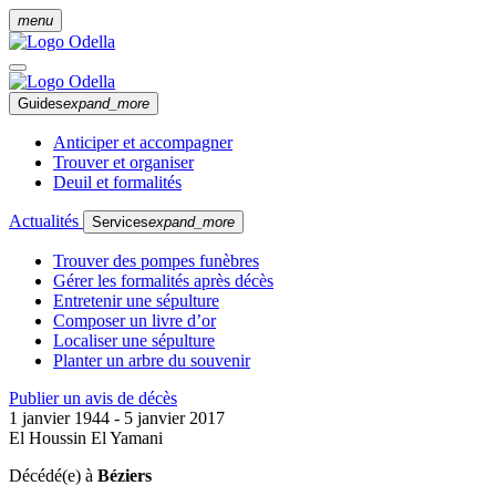
menu
Guides
expand_more
Anticiper et accompagner
Trouver et organiser
Deuil et formalités
Actualités
Services
expand_more
Trouver des pompes funèbres
Gérer les formalités après décès
Entretenir une sépulture
Composer un livre d’or
Localiser une sépulture
Planter un arbre du souvenir
Publier un avis de décès
1 janvier 1944 - 5 janvier 2017
El Houssin El Yamani
Décédé(e) à
Béziers