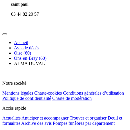
saint paul
03 44 82 20 57
Accueil
Avis de décès
Oise (60)
Ons-en-Bray (60)
ALMA DUVAL
Notre société
Mentions légales
Charte-cookies
Conditions générales d’utilisation
Politique de confidentialité
Charte de modération
Accès rapide
Actualités
Anticiper et accompagner
Trouver et organiser
Deuil et
formalités
Archive des avis
Pompes funèbres par département