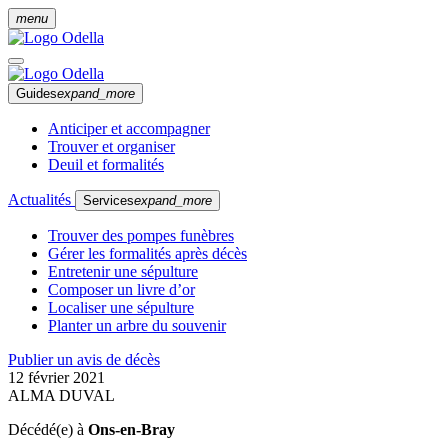
menu
Guides
expand_more
Anticiper et accompagner
Trouver et organiser
Deuil et formalités
Actualités
Services
expand_more
Trouver des pompes funèbres
Gérer les formalités après décès
Entretenir une sépulture
Composer un livre d’or
Localiser une sépulture
Planter un arbre du souvenir
Publier un avis de décès
12 février 2021
ALMA DUVAL
Décédé(e) à
Ons-en-Bray