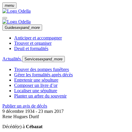
menu
Guides
expand_more
Anticiper et accompagner
Trouver et organiser
Deuil et formalités
Actualités
Services
expand_more
Trouver des pompes funèbres
Gérer les formalités après décès
Entretenir une sépulture
Composer un livre d’or
Localiser une sépulture
Planter un arbre du souvenir
Publier un avis de décès
9 décembre 1934 - 23 mars 2017
Rene Hugues Durif
Décédé(e) à
Cébazat