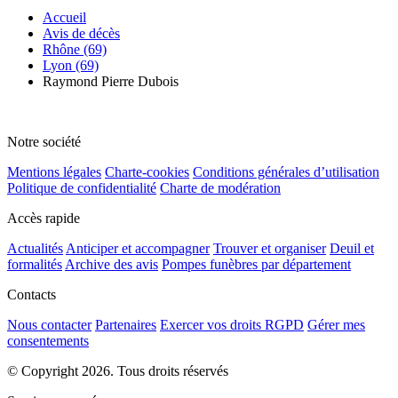
Accueil
Avis de décès
Rhône (69)
Lyon (69)
Raymond Pierre Dubois
Notre société
Mentions légales
Charte-cookies
Conditions générales d’utilisation
Politique de confidentialité
Charte de modération
Accès rapide
Actualités
Anticiper et accompagner
Trouver et organiser
Deuil et
formalités
Archive des avis
Pompes funèbres par département
Contacts
Nous contacter
Partenaires
Exercer vos droits RGPD
Gérer mes
consentements
© Copyright 2026. Tous droits réservés