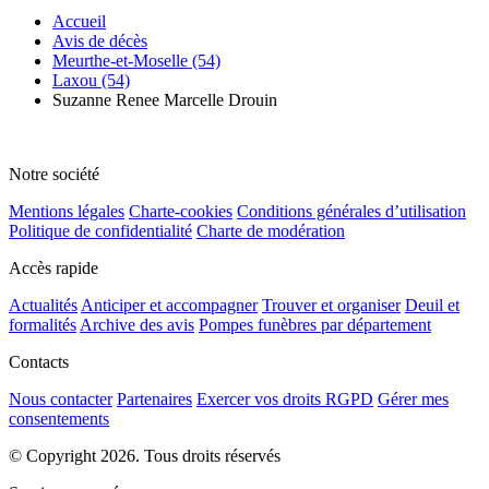
Accueil
Avis de décès
Meurthe-et-Moselle (54)
Laxou (54)
Suzanne Renee Marcelle Drouin
Notre société
Mentions légales
Charte-cookies
Conditions générales d’utilisation
Politique de confidentialité
Charte de modération
Accès rapide
Actualités
Anticiper et accompagner
Trouver et organiser
Deuil et
formalités
Archive des avis
Pompes funèbres par département
Contacts
Nous contacter
Partenaires
Exercer vos droits RGPD
Gérer mes
consentements
© Copyright 2026. Tous droits réservés