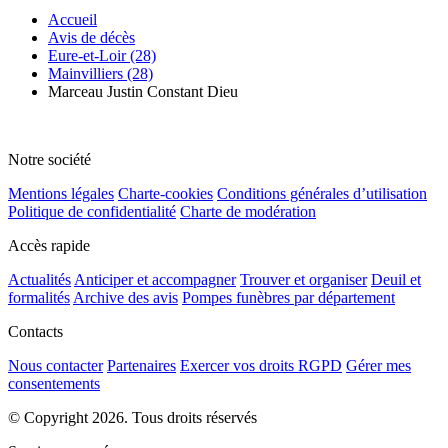
Accueil
Avis de décès
Eure-et-Loir (28)
Mainvilliers (28)
Marceau Justin Constant Dieu
Notre société
Mentions légales
Charte-cookies
Conditions générales d’utilisation
Politique de confidentialité
Charte de modération
Accès rapide
Actualités
Anticiper et accompagner
Trouver et organiser
Deuil et
formalités
Archive des avis
Pompes funèbres par département
Contacts
Nous contacter
Partenaires
Exercer vos droits RGPD
Gérer mes
consentements
© Copyright 2026. Tous droits réservés