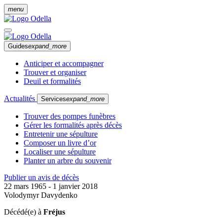
menu
Guides
expand_more
Anticiper et accompagner
Trouver et organiser
Deuil et formalités
Actualités
Services
expand_more
Trouver des pompes funèbres
Gérer les formalités après décès
Entretenir une sépulture
Composer un livre d’or
Localiser une sépulture
Planter un arbre du souvenir
Publier un avis de décès
22 mars 1965 - 1 janvier 2018
Volodymyr Davydenko
Décédé(e) à
Fréjus