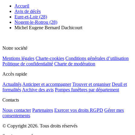
Accueil
Avis de décès
Eure-et-Loir (28)
Nogent-le-Rotrou (28)
Michel Eugene Bernard Dachicourt
Notre société
Mentions légales
Charte-cookies
Conditions générales d’utilisation
Politique de confidentialité
Charte de modération
Accès rapide
Actualités
Anticiper et accompagner
Trouver et organiser
Deuil et
formalités
Archive des avis
Pompes funèbres par département
Contacts
Nous contacter
Partenaires
Exercer vos droits RGPD
Gérer mes
consentements
© Copyright 2026. Tous droits réservés