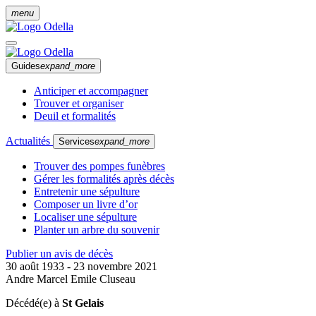
menu
Guides
expand_more
Anticiper et accompagner
Trouver et organiser
Deuil et formalités
Actualités
Services
expand_more
Trouver des pompes funèbres
Gérer les formalités après décès
Entretenir une sépulture
Composer un livre d’or
Localiser une sépulture
Planter un arbre du souvenir
Publier un avis de décès
30 août 1933 - 23 novembre 2021
Andre Marcel Emile Cluseau
Décédé(e) à
St Gelais