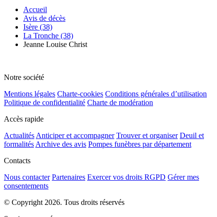
Accueil
Avis de décès
Isère (38)
La Tronche (38)
Jeanne Louise Christ
Notre société
Mentions légales
Charte-cookies
Conditions générales d’utilisation
Politique de confidentialité
Charte de modération
Accès rapide
Actualités
Anticiper et accompagner
Trouver et organiser
Deuil et
formalités
Archive des avis
Pompes funèbres par département
Contacts
Nous contacter
Partenaires
Exercer vos droits RGPD
Gérer mes
consentements
© Copyright 2026. Tous droits réservés