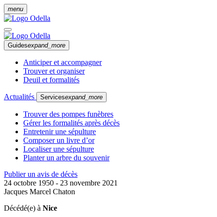
menu
Guides
expand_more
Anticiper et accompagner
Trouver et organiser
Deuil et formalités
Actualités
Services
expand_more
Trouver des pompes funèbres
Gérer les formalités après décès
Entretenir une sépulture
Composer un livre d’or
Localiser une sépulture
Planter un arbre du souvenir
Publier un avis de décès
24 octobre 1950 - 23 novembre 2021
Jacques Marcel Chaton
Décédé(e) à
Nice