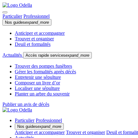
Particulier
Professionnel
Nos guides
expand_more
Anticiper et accompagner
Trouver et organiser
Deuil et formalités
Actualités
Accès rapide services
expand_more
Trouver des pompes funèbres
Gérer les formalités après décès
Entretenir une sépulture
Composer un livre d’or
Localiser une sépulture
Planter un arbre du souvenir
Publier un avis de décès
Particulier
Professionnel
Nos guides
expand_more
Anticiper et accompagner
Trouver et organiser
Deuil et formali
Actualités