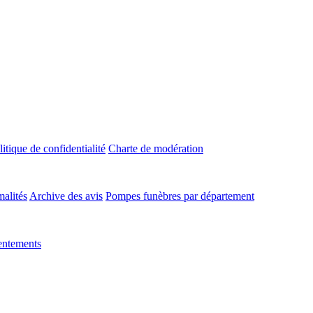
litique de confidentialité
Charte de modération
malités
Archive des avis
Pompes funèbres par département
entements