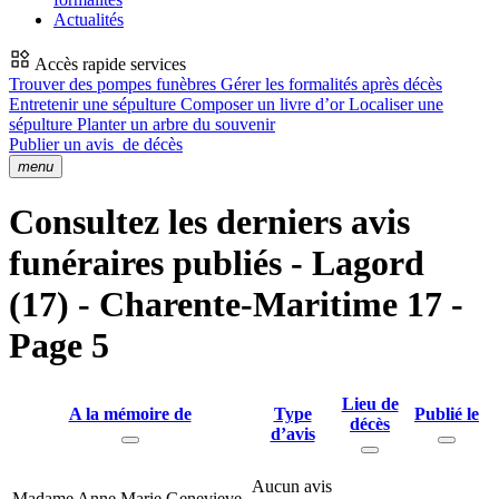
Actualités
Accès rapide services
Trouver des pompes funèbres
Gérer les formalités après décès
Entretenir une sépulture
Composer un livre d’or
Localiser une
sépulture
Planter un arbre du souvenir
Publier un avis
de décès
menu
Consultez les derniers avis
funéraires publiés - Lagord
(17) - Charente-Maritime 17 -
Page 5
Lieu de
A la mémoire de
Type
Publié le
décès
d’avis
Aucun avis
Madame Anne Marie Genevieve