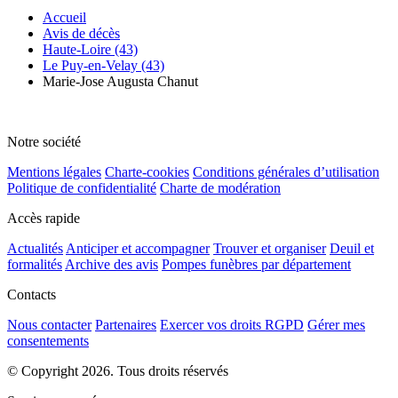
Accueil
Avis de décès
Haute-Loire (43)
Le Puy-en-Velay (43)
Marie-Jose Augusta Chanut
Notre société
Mentions légales
Charte-cookies
Conditions générales d’utilisation
Politique de confidentialité
Charte de modération
Accès rapide
Actualités
Anticiper et accompagner
Trouver et organiser
Deuil et
formalités
Archive des avis
Pompes funèbres par département
Contacts
Nous contacter
Partenaires
Exercer vos droits RGPD
Gérer mes
consentements
© Copyright 2026. Tous droits réservés