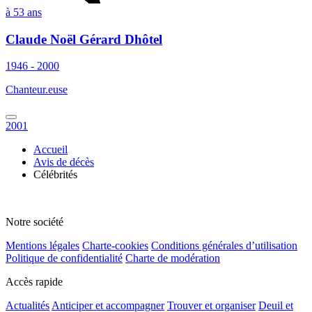
à 53 ans
Claude Noël Gérard Dhôtel
1946 - 2000
Chanteur.euse
2001
Accueil
Avis de décès
Célébrités
Notre société
Mentions légales
Charte-cookies
Conditions générales d’utilisation
Politique de confidentialité
Charte de modération
Accès rapide
Actualités
Anticiper et accompagner
Trouver et organiser
Deuil et